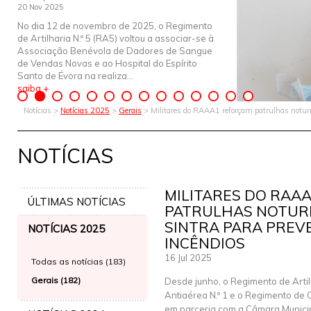
20 Nov 2025
No dia 12 de novembro de 2025, o Regimento
de Artilharia N.º 5 (RA5) voltou a associar-se à
Associação Benévola de Dadores de Sangue
de Vendas Novas e ao Hospital do Espírito
Santo de Évora na realiza...
saiba +
Notícias >
Notícias 2025
>
Gerais
> Militares do RAAA1 reforçam patrulhas noturn
NOTÍCIAS
MILITARES DO RAA
ÚLTIMAS NOTÍCIAS
PATRULHAS NOTUR
SINTRA PARA PREV
NOTÍCIAS 2025
INCÊNDIOS
16 Jul 2025
Todas as notícias (183)
Gerais (182)
Desde junho, o Regimento de Artil
Antiaérea N.º 1 e o Regimento de
em parceria com a Câmara Municip