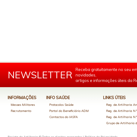
Receba gratuitamente no seu em
NEWSLETTER
novidades,
artigos e informações úteis da Re
INFORMAÇÕES
INFO SAÚDE
LINKS ÚTEIS
Messes Militares
Protocolos Saúde
Reg. de Artilharia An
Recrutamento
Portal do Beneficiário ADM
Reg. de Artilharia N.
Contactos do IASFA
Reg. de Artilharia N.
Grupo de Artilharia
Revista de Artilharia © Todos os direitos reservados |
Política de Privacidade