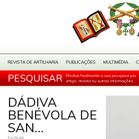
REVISTA DE ARTILHARIA
PUBLICAÇÕES
MULTIMÉDIA
C
PESQUISAR
Efectue facilmente a sua pesquisa por
artigo, revista ou outras informações...
DÁDIVA
BENÉVOLA DE
SAN...
Escrito por