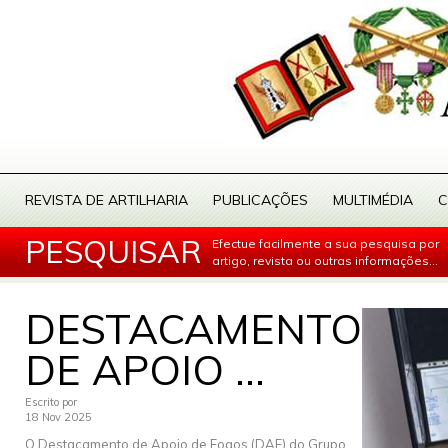
REVISTA DE ARTILHARIA
PUBLICAÇÕES
MULTIMÉDIA
C
PESQUISAR
Efectue facilmente a sua pesquisa por
artigo, revista ou outras informações...
DESTACAMENTO
DE APOIO ...
Escrito por
18 Nov 2025
O Destacamento de Apoio de Fogos (DAF) do Grupo