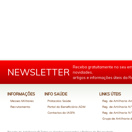
Receba gratuitamente no seu em
NEWSLETTER
novidades,
artigos e informações úteis da Re
INFORMAÇÕES
INFO SAÚDE
LINKS ÚTEIS
Messes Militares
Protocolos Saúde
Reg. de Artilharia An
Recrutamento
Portal do Beneficiário ADM
Reg. de Artilharia N.
Contactos do IASFA
Reg. de Artilharia N.
Grupo de Artilharia
Revista de Artilharia © Todos os direitos reservados |
Política de Privacidade