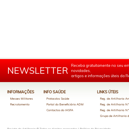
Receba gratuitamente no seu em
NEWSLETTER
novidades,
artigos e informações úteis da Re
INFORMAÇÕES
INFO SAÚDE
LINKS ÚTEIS
Messes Militares
Protocolos Saúde
Reg. de Artilharia An
Recrutamento
Portal do Beneficiário ADM
Reg. de Artilharia N.
Contactos do IASFA
Reg. de Artilharia N.
Grupo de Artilharia
Revista de Artilharia © Todos os direitos reservados |
Política de Privacidade