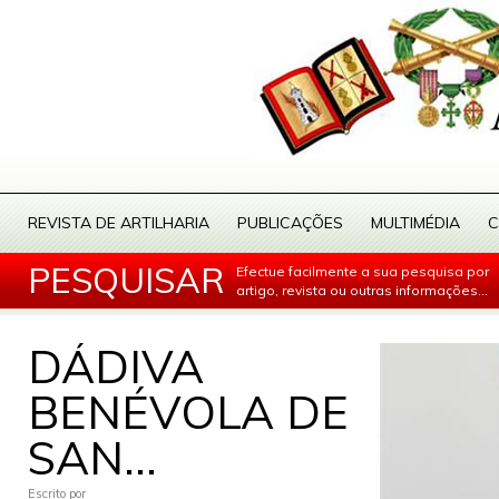
REVISTA DE ARTILHARIA
PUBLICAÇÕES
MULTIMÉDIA
C
PESQUISAR
Efectue facilmente a sua pesquisa por
artigo, revista ou outras informações...
DÁDIVA
BENÉVOLA DE
SAN...
Escrito por