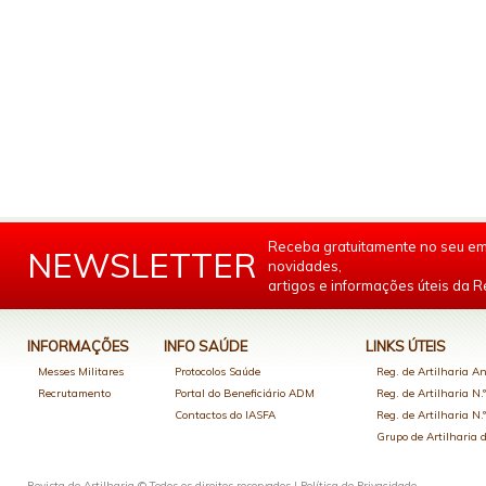
Receba gratuitamente no seu em
NEWSLETTER
novidades,
artigos e informações úteis da Re
INFORMAÇÕES
INFO SAÚDE
LINKS ÚTEIS
Messes Militares
Protocolos Saúde
Reg. de Artilharia An
Recrutamento
Portal do Beneficiário ADM
Reg. de Artilharia N.
Contactos do IASFA
Reg. de Artilharia N.
Grupo de Artilharia
Revista de Artilharia © Todos os direitos reservados |
Política de Privacidade