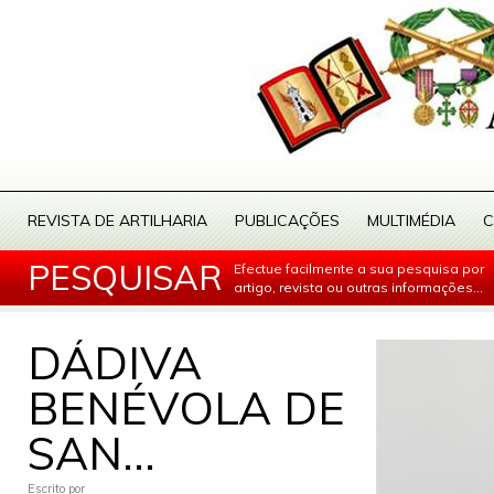
REVISTA DE ARTILHARIA
PUBLICAÇÕES
MULTIMÉDIA
C
PESQUISAR
Efectue facilmente a sua pesquisa por
artigo, revista ou outras informações...
DÁDIVA
BENÉVOLA DE
SAN...
Escrito por