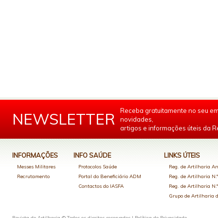
Receba gratuitamente no seu em
NEWSLETTER
novidades,
artigos e informações úteis da Re
INFORMAÇÕES
INFO SAÚDE
LINKS ÚTEIS
Messes Militares
Protocolos Saúde
Reg. de Artilharia An
Recrutamento
Portal do Beneficiário ADM
Reg. de Artilharia N.
Contactos do IASFA
Reg. de Artilharia N.
Grupo de Artilharia
Revista de Artilharia © Todos os direitos reservados |
Política de Privacidade