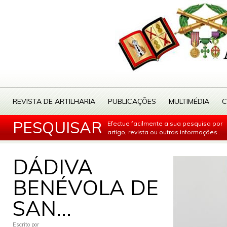
REVISTA DE ARTILHARIA
PUBLICAÇÕES
MULTIMÉDIA
C
PESQUISAR
Efectue facilmente a sua pesquisa por
artigo, revista ou outras informações...
DÁDIVA
BENÉVOLA DE
SAN...
Escrito por