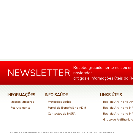
Receba gratuitamente no seu em
NEWSLETTER
novidades,
artigos e informações úteis da Re
INFORMAÇÕES
INFO SAÚDE
LINKS ÚTEIS
Messes Militares
Protocolos Saúde
Reg. de Artilharia An
Recrutamento
Portal do Beneficiário ADM
Reg. de Artilharia N.
Contactos do IASFA
Reg. de Artilharia N.
Grupo de Artilharia
Revista de Artilharia © Todos os direitos reservados |
Política de Privacidade