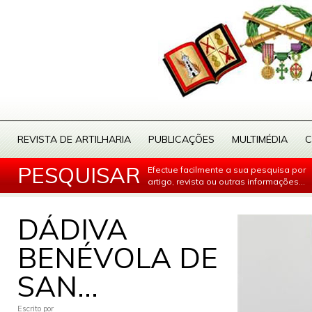
REVISTA DE ARTILHARIA
PUBLICAÇÕES
MULTIMÉDIA
C
PESQUISAR
Efectue facilmente a sua pesquisa por
artigo, revista ou outras informações...
DÁDIVA
BENÉVOLA DE
SAN...
Escrito por