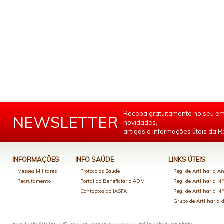
Receba gratuitamente no seu em
NEWSLETTER
novidades,
artigos e informações úteis da Re
INFORMAÇÕES
INFO SAÚDE
LINKS ÚTEIS
Messes Militares
Protocolos Saúde
Reg. de Artilharia An
Recrutamento
Portal do Beneficiário ADM
Reg. de Artilharia N.
Contactos do IASFA
Reg. de Artilharia N.
Grupo de Artilharia
Revista de Artilharia © Todos os direitos reservados |
Política de Privacidade