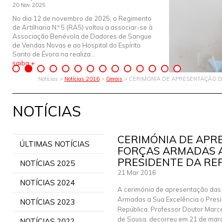
20 Nov 2025
No dia 12 de novembro de 2025, o Regimento
de Artilharia N.º 5 (RA5) voltou a associar-se à
Associação Benévola de Dadores de Sangue
de Vendas Novas e ao Hospital do Espírito
Santo de Évora na realiza...
saiba +
Notícias >
Notícias 2016
>
Gerais
> CERIMÓNIA DE APRESENTAÇÃO D
NOTÍCIAS
CERIMÓNIA DE APR
ÚLTIMAS NOTÍCIAS
FORÇAS ARMADAS A 
PRESIDENTE DA RE
NOTÍCIAS 2025
21 Mar 2016
NOTÍCIAS 2024
A cerimónia de apresentação das
Armadas a Sua Excelência o Pres
NOTÍCIAS 2023
República, Professor Doutor Marc
de Sousa, decorreu em 21 de mar
NOTÍCIAS 2022