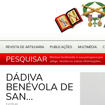
REVISTA DE ARTILHARIA
PUBLICAÇÕES
MULTIMÉDIA
C
PESQUISAR
Efectue facilmente a sua pesquisa por
artigo, revista ou outras informações...
DÁDIVA
BENÉVOLA DE
SAN...
Escrito por