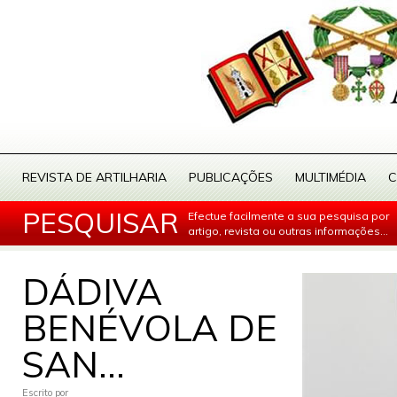
REVISTA DE ARTILHARIA
PUBLICAÇÕES
MULTIMÉDIA
C
PESQUISAR
Efectue facilmente a sua pesquisa por
artigo, revista ou outras informações...
DÁDIVA
BENÉVOLA DE
SAN...
Escrito por