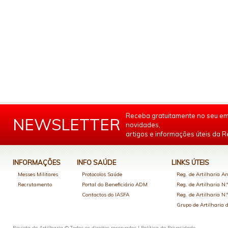
Receba gratuitamente no seu em
NEWSLETTER
novidades,
artigos e informações úteis da Re
INFORMAÇÕES
INFO SAÚDE
LINKS ÚTEIS
Messes Militares
Protocolos Saúde
Reg. de Artilharia An
Recrutamento
Portal do Beneficiário ADM
Reg. de Artilharia N.
Contactos do IASFA
Reg. de Artilharia N.
Grupo de Artilharia
Revista de Artilharia © Todos os direitos reservados |
Política de Privacidade