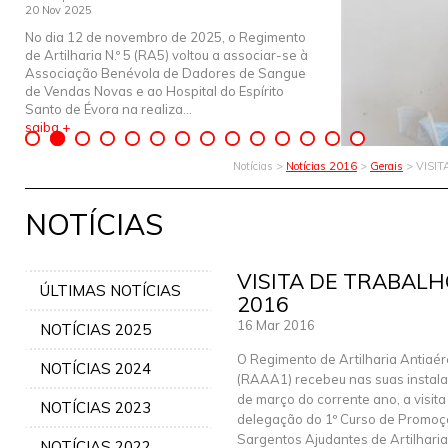
20 Nov 2025
No dia 12 de novembro de 2025, o Regimento
de Artilharia N.º 5 (RA5) voltou a associar-se à
Associação Benévola de Dadores de Sangue
de Vendas Novas e ao Hospital do Espírito
Santo de Évora na realiza...
saiba +
Notícias >
Notícias 2016
>
Gerais
> VISI
NOTÍCIAS
VISITA DE TRABALH
ÚLTIMAS NOTÍCIAS
2016
16 Mar 2016
NOTÍCIAS 2025
O Regimento de Artilharia Antiaére
NOTÍCIAS 2024
(RAAA1) recebeu nas suas instal
de março do corrente ano, a visit
NOTÍCIAS 2023
delegação do 1º Curso de Promoç
Sargentos Ajudantes de Artilhari
NOTÍCIAS 2022