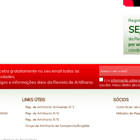
Regist
SE
da Rev
por a
condi
ceba gratuitamente no seu email todas as
vidades,
Li a
informação sobre a
igos e informações úteis da Revista de Artilharia.
uso dos meus dados pesso
LINKS ÚTEIS
SÓCIOS
Reg. de Artilharia Antiaérea N.º1
Como fazer sóci
o ADM
Reg. de Artilharia N.º4
Métodos de Pa
Reg. de Artilharia N.º5
Grupo de Artilharia de Campanha/BrigMec
s |
Política de Privacidade