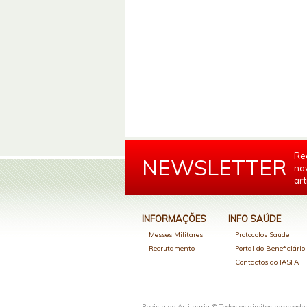
Re
NEWSLETTER
no
art
INFORMAÇÕES
INFO SAÚDE
Messes Militares
Protocolos Saúde
Recrutamento
Portal do Beneficiári
Contactos do IASFA
Revista de Artilharia © Todos os direitos reservado