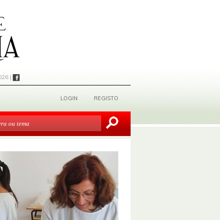
026 |
LOGIN
REGISTO