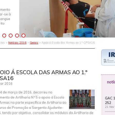
imento
iar-se à
Sangue
ito
ícias >
Notícias 2016
>
Gerais
> Apoio á Escola das Armas ao 1.º CPSA16
OIO Á ESCOLA DAS ARMAS AO 1.º
SA16
notí
ar 2016
4 de março de 2016, decorreu no
mento de Artilharia N.º 5 o apoio á Escola
GAC 1
Armas na parte específica de Artilharia ao
252
21 Nov
Curso de Promoção a Sargento Ajudante-
, tendo por objetivo, consolidar os módulos da Artilharia de