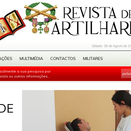
Sábado, 08 de Agosto de 2
AÇÕES
MULTIMÉDIA
CONTACTOS
MILITARES
facilmente a sua pesquisa por
evista ou outras informações...
DE