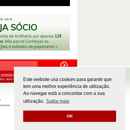
e-se e...
JA SÓCIO
ista de Artilharia, por apenas
12€
no
. Não perca! Conheças as
ções e métodos de pagamento >
 proteção de dados
e aceito o processamento e
ais para os fins mencionados.
Este website usa cookies para garantir que
tem uma melhor experiência de utilização.
PAGAMENTOS ONLINE
Ao navegar está a concordar com a sua
o
utilização.
Saiba mais
gamento
OK
Site by
omsite.com