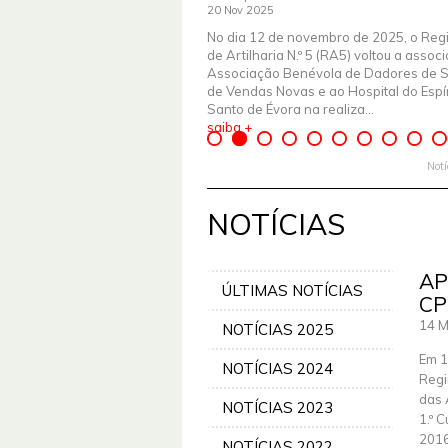
20 Nov 2025
No dia 12 de novembro de 2025, o Reg
de Artilharia N.º 5 (RA5) voltou a assoc
Associação Benévola de Dadores de 
de Vendas Novas e ao Hospital do Espír
Santo de Évora na realiza...
saiba +
Not
NOTÍCIAS
AP
ÚLTIMAS NOTÍCIAS
CP
14 M
NOTÍCIAS 2025
Em 1
NOTÍCIAS 2024
Regi
das 
NOTÍCIAS 2023
1.º 
2016
NOTÍCIAS 2022