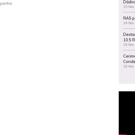
Dádiv
panha.
20 Nov
RA5 p
19 Nov
Desta
10.5 R
18 Nov
Cerim
Conde
18 Nov