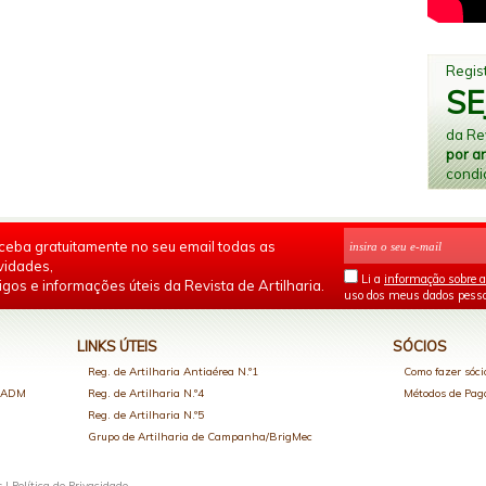
Regist
SE
da Rev
por a
condi
ceba gratuitamente no seu email todas as
vidades,
Li a
informação sobre a
igos e informações úteis da Revista de Artilharia.
uso dos meus dados pesso
LINKS ÚTEIS
SÓCIOS
Reg. de Artilharia Antiaérea N.º1
Como fazer sóci
o ADM
Reg. de Artilharia N.º4
Métodos de Pa
Reg. de Artilharia N.º5
Grupo de Artilharia de Campanha/BrigMec
s |
Política de Privacidade