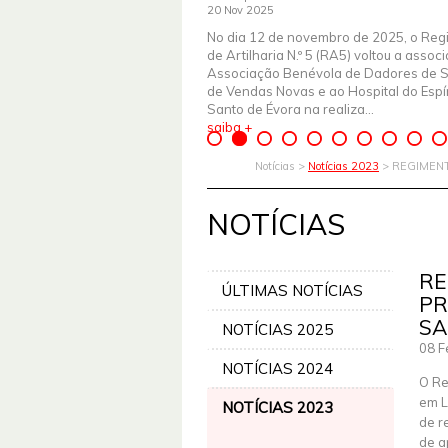
20 Nov 2025
No dia 12 de novembro de 2025, o Reg
de Artilharia N.º 5 (RA5) voltou a assoc
Associação Benévola de Dadores de 
de Vendas Novas e ao Hospital do Espír
Santo de Évora na realiza...
saiba +
Notícias >
Notícias 2023
> REGIMENT
NOTÍCIAS
RE
ÚLTIMAS NOTÍCIAS
PR
S
NOTÍCIAS 2025
08 F
NOTÍCIAS 2024
O Re
em L
NOTÍCIAS 2023
de r
de a