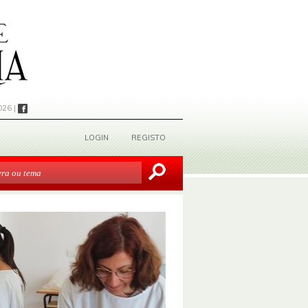
026 |
LOGIN
REGISTO