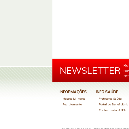
Re
NEWSLETTER
no
art
INFORMAÇÕES
INFO SAÚDE
Messes Militares
Protocolos Saúde
Recrutamento
Portal do Beneficiári
Contactos do IASFA
Revista de Artilharia © Todos os direitos reservado