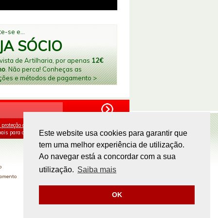
e-se e...
JA SÓCIO
ista de Artilharia, por apenas
12€
no
. Não perca! Conheças as
ções e métodos de pagamento >
 proteção de dados
e aceito o processamento e
ais para os fins mencionados.
Este website usa cookies para garantir que
tem uma melhor experiência de utilização.
PAGAMENTOS ONLINE
Ao navegar está a concordar com a sua
o
utilização.
Saiba mais
gamento
OK
Site by
omsite.com