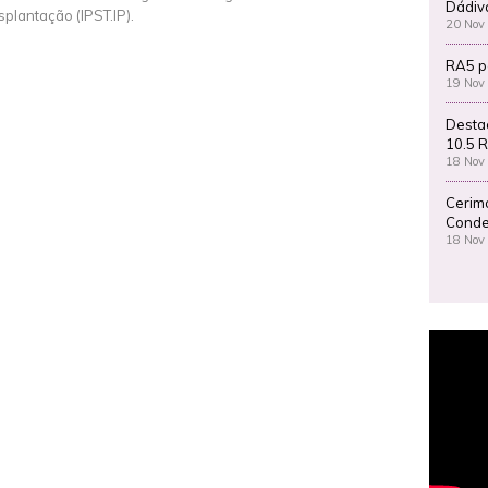
Dádiv
splantação (IPST.IP).
20 Nov
RA5 p
19 Nov
Desta
10.5 R
18 Nov
Cerim
Conde
18 Nov