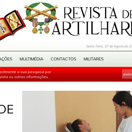
Sexta-Feira, 07 de Agosto de 2
AÇÕES
MULTIMÉDIA
CONTACTOS
MILITARES
facilmente a sua pesquisa por
evista ou outras informações...
DE