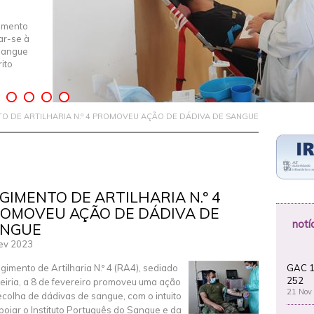
imento
iar-se à
Sangue
ito
O DE ARTILHARIA N.º 4 PROMOVEU AÇÃO DE DÁDIVA DE SANGUE
GIMENTO DE ARTILHARIA N.º 4
OMOVEU AÇÃO DE DÁDIVA DE
notí
ANGUE
ev 2023
GAC 1
gimento de Artilharia N.º 4 (RA4), sediado
252
eiria, a 8 de fevereiro promoveu uma ação
21 Nov
ecolha de dádivas de sangue, com o intuito
poiar o Instituto Português do Sangue e da