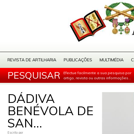
REVISTA DE ARTILHARIA
PUBLICAÇÕES
MULTIMÉDIA
C
PESQUISAR
Efectue facilmente a sua pesquisa por
artigo, revista ou outras informações...
DÁDIVA
BENÉVOLA DE
SAN...
Escrito por