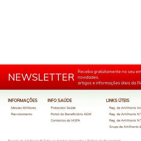
Receba gratuitamente no seu em
NEWSLETTER
novidades,
artigos e informações úteis da Re
INFORMAÇÕES
INFO SAÚDE
LINKS ÚTEIS
Messes Militares
Protocolos Saúde
Reg. de Artilharia An
Recrutamento
Portal do Beneficiário ADM
Reg. de Artilharia N.
Contactos do IASFA
Reg. de Artilharia N.
Grupo de Artilharia
Revista de Artilharia © Todos os direitos reservados |
Política de Privacidade