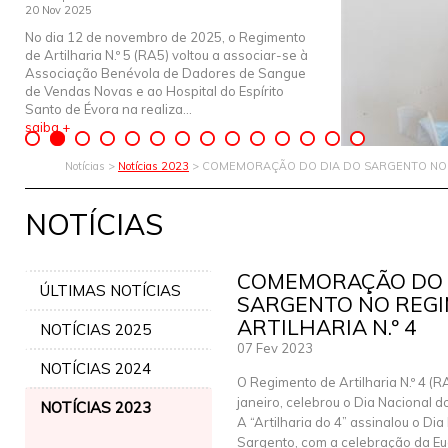
20 Nov 2025
No dia 12 de novembro de 2025, o Regimento
de Artilharia N.º 5 (RA5) voltou a associar-se à
Associação Benévola de Dadores de Sangue
de Vendas Novas e ao Hospital do Espírito
Santo de Évora na realiza...
saiba +
Notícias >
Notícias 2023
> COMEMORAÇÃO DO DIA DO SARGENTO NO R
NOTÍCIAS
COMEMORAÇÃO DO 
ÚLTIMAS NOTÍCIAS
SARGENTO NO REG
ARTILHARIA N.º 4
NOTÍCIAS 2025
07 Fev 2023
NOTÍCIAS 2024
O Regimento de Artilharia N.º 4 (R
janeiro, celebrou o Dia Nacional d
NOTÍCIAS 2023
A “Artilharia do 4” assinalou o Dia
Sargento, com a celebração da Euc