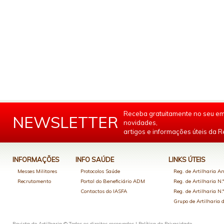
Receba gratuitamente no seu em
NEWSLETTER
novidades,
artigos e informações úteis da Re
INFORMAÇÕES
INFO SAÚDE
LINKS ÚTEIS
Messes Militares
Protocolos Saúde
Reg. de Artilharia An
Recrutamento
Portal do Beneficiário ADM
Reg. de Artilharia N.
Contactos do IASFA
Reg. de Artilharia N.
Grupo de Artilharia
Revista de Artilharia © Todos os direitos reservados |
Política de Privacidade