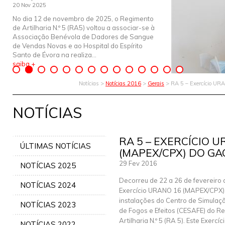
20 Nov 2025
No dia 12 de novembro de 2025, o Regimento
de Artilharia N.º 5 (RA5) voltou a associar-se à
Associação Benévola de Dadores de Sangue
de Vendas Novas e ao Hospital do Espírito
Santo de Évora na realiza...
saiba +
Notícias >
Notícias 2016
>
Gerais
> RA 5 – Exercício UR
NOTÍCIAS
RA 5 – EXERCÍCIO 
ÚLTIMAS NOTÍCIAS
(MAPEX/CPX) DO GA
29 Fev 2016
NOTÍCIAS 2025
Decorreu de 22 a 26 de fevereiro 
NOTÍCIAS 2024
Exercício URANO 16 (MAPEX/CPX)
instalações do Centro de Simulaç
NOTÍCIAS 2023
de Fogos e Efeitos (CESAFE) do R
Artilharia N.º 5 (RA 5). Este Exercí
NOTÍCIAS 2022