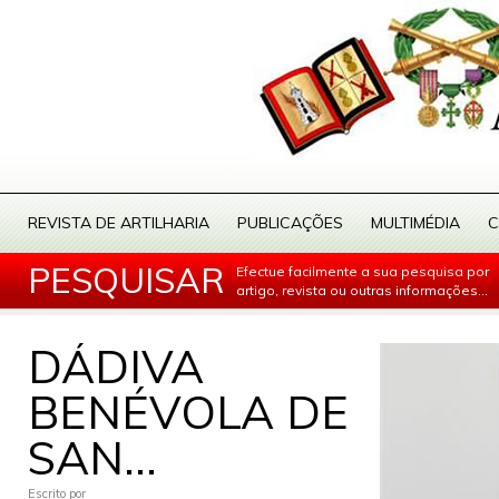
REVISTA DE ARTILHARIA
PUBLICAÇÕES
MULTIMÉDIA
C
PESQUISAR
Efectue facilmente a sua pesquisa por
artigo, revista ou outras informações...
DÁDIVA
BENÉVOLA DE
SAN...
Escrito por