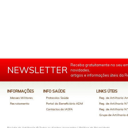
Receba gratuitamente no seu em
NEWSLETTER
novidades,
artigos e informações úteis da Re
INFORMAÇÕES
INFO SAÚDE
LINKS ÚTEIS
Messes Militares
Protocolos Saúde
Reg. de Artilharia An
Recrutamento
Portal do Beneficiário ADM
Reg. de Artilharia N.
Contactos do IASFA
Reg. de Artilharia N.
Grupo de Artilharia
Revista de Artilharia © Todos os direitos reservados |
Política de Privacidade