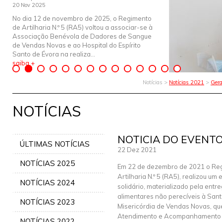
20 Nov 2025
No dia 12 de novembro de 2025, o Regimento
de Artilharia N.º 5 (RA5) voltou a associar-se à
Associação Benévola de Dadores de Sangue
de Vendas Novas e ao Hospital do Espírito
Santo de Évora na realiza...
saiba +
Notícias >
Notícias 2021
>
Gera
NOTÍCIAS
NOTICIA DO EVENTO
ÚLTIMAS NOTÍCIAS
22 Dez 2021
NOTÍCIAS 2025
Em 22 de dezembro de 2021 o Re
Artilharia N.º 5 (RA5), realizou um
NOTÍCIAS 2024
solidário, materializado pela entr
alimentares não perecíveis à San
NOTÍCIAS 2023
Misericórdia de Vendas Novas, qu
Atendimento e Acompanhamento So
NOTÍCIAS 2022