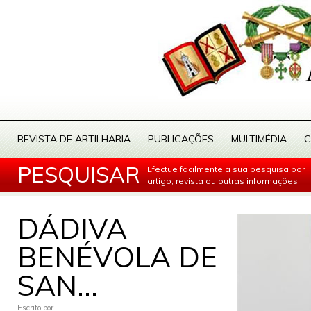
REVISTA DE ARTILHARIA
PUBLICAÇÕES
MULTIMÉDIA
C
PESQUISAR
Efectue facilmente a sua pesquisa por
artigo, revista ou outras informações...
DÁDIVA
BENÉVOLA DE
SAN...
Escrito por