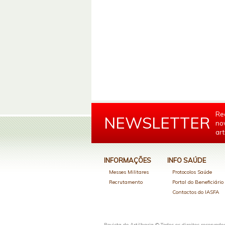
Re
NEWSLETTER
no
art
INFORMAÇÕES
INFO SAÚDE
Messes Militares
Protocolos Saúde
Recrutamento
Portal do Beneficiári
Contactos do IASFA
Revista de Artilharia © Todos os direitos reservado