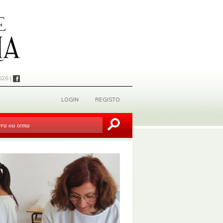
026 |
LOGIN
REGISTO