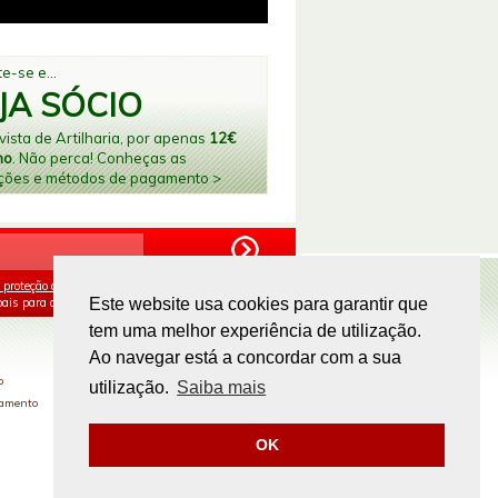
e-se e...
JA SÓCIO
ista de Artilharia, por apenas
12€
no
. Não perca! Conheças as
ções e métodos de pagamento >
 proteção de dados
e aceito o processamento e
ais para os fins mencionados.
Este website usa cookies para garantir que
tem uma melhor experiência de utilização.
PAGAMENTOS ONLINE
Ao navegar está a concordar com a sua
o
utilização.
Saiba mais
gamento
OK
Site by
omsite.com