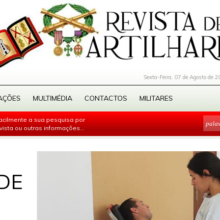
Sexta-Feira, 07 de Agosto de 2
AÇÕES
MULTIMÉDIA
CONTACTOS
MILITARES
facilmente a sua pesquisa por
evista ou outras informações...
DE