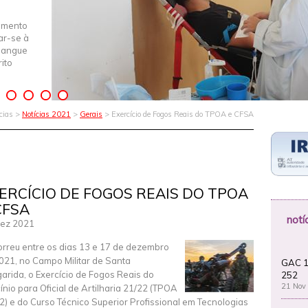
imento
iar-se à
Sangue
ito
ícias >
Notícias 2021
>
Gerais
> Exercício de Fogos Reais do TPOA e CFSA
ERCÍCIO DE FOGOS REAIS DO TPOA
CFSA
notí
ez 2021
rreu entre os dias 13 e 17 de dezembro
021, no Campo Militar de Santa
GAC 1
arida, o Exercício de Fogos Reais do
252
21 Nov
cínio para Oficial de Artilharia 21/22 (TPOA
2) e do Curso Técnico Superior Profissional em Tecnologias