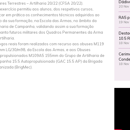
Dádiv
tares Terrestres – Artilharia 20/22 (CFSA 20/22).
20 Nov
 exercício permitiu aos alunos, dos respetivos cursos,
car em prática os conhecimentos técnicos adquiridos ao
RA5 p
o da sua formação, na Escola das Armas, no âmbito da
19 Nov
lharia de Campanha, validando assim a sua formação
anto futuros militares dos Quadros Permanentes da Arma
Desta
tilharia.
10.5 R
18 Nov
ogos reais foram realizados com recurso aos obuses M119
m LG/30/m98, da Escola das Armas, e aos Obuses
Cerim
propulsionados M109A5 155mm do Grupo de Artilharia de
Conde
anha 15.5 Autopropulsionado (GAC 15.5 AP) da Brigada
18 Nov
nizada (BrigMec).