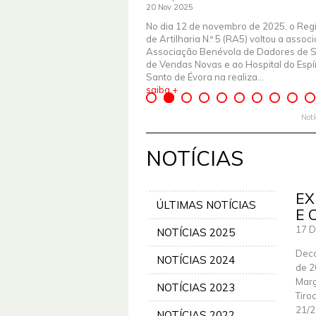
20 Nov 2025
No dia 12 de novembro de 2025, o Reg
de Artilharia N.º 5 (RA5) voltou a assoc
Associação Benévola de Dadores de 
de Vendas Novas e ao Hospital do Espír
Santo de Évora na realiza...
saiba +
Not
NOTÍCIAS
EX
ÚLTIMAS NOTÍCIAS
E 
17 D
NOTÍCIAS 2025
Deco
NOTÍCIAS 2024
de 2
Marg
NOTÍCIAS 2023
Tiro
21/2
NOTÍCIAS 2022