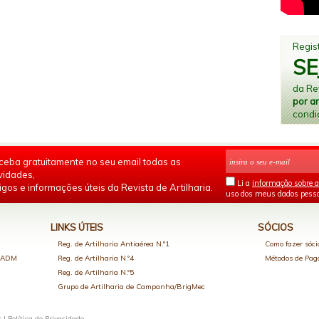
Regist
SE
da Rev
por a
condi
ceba gratuitamente no seu email todas as
vidades,
Li a
informação sobre a
igos e informações úteis da Revista de Artilharia.
uso dos meus dados pesso
LINKS ÚTEIS
SÓCIOS
Reg. de Artilharia Antiaérea N.º1
Como fazer sóci
o ADM
Reg. de Artilharia N.º4
Métodos de Pa
Reg. de Artilharia N.º5
Grupo de Artilharia de Campanha/BrigMec
s |
Política de Privacidade