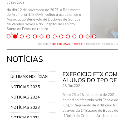
20 Nov 2025
No dia 12 de novembro de 2025, o Regimento
de Artilharia N.º 5 (RA5) voltou a associar-se à
Associação Benévola de Dadores de Sangue
de Vendas Novas e ao Hospital do Espírito
Santo de Évora na realiza...
saiba +
Notícias >
Notícias 2021
>
Gerais
> Exercicio FTX com os As
NOTÍCIAS
EXERCICIO FTX COM
ÚLTIMAS NOTÍCIAS
ALUNOS DO TPO DE
28 Out 2021
NOTÍCIAS 2025
Entre 25 a 28 de outubro de 2021,
NOTÍCIAS 2024
do pedido efetuado pela Escola d
(EA), o Regimento de Artilharia N.º
NOTÍCIAS 2023
através da 1.ª Bateria de Bocas d
(1Btrbf) do Grupo de Artilharia 
NOTÍCIAS 2022