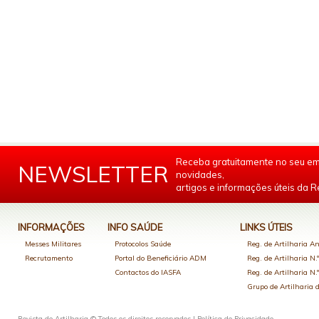
Receba gratuitamente no seu em
NEWSLETTER
novidades,
artigos e informações úteis da Re
INFORMAÇÕES
INFO SAÚDE
LINKS ÚTEIS
Messes Militares
Protocolos Saúde
Reg. de Artilharia An
Recrutamento
Portal do Beneficiário ADM
Reg. de Artilharia N.
Contactos do IASFA
Reg. de Artilharia N.
Grupo de Artilharia
Revista de Artilharia © Todos os direitos reservados |
Política de Privacidade