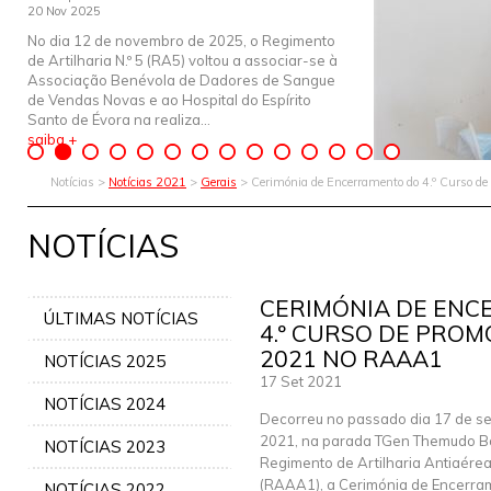
20 Nov 2025
No dia 12 de novembro de 2025, o Regimento
de Artilharia N.º 5 (RA5) voltou a associar-se à
Associação Benévola de Dadores de Sangue
de Vendas Novas e ao Hospital do Espírito
Santo de Évora na realiza...
saiba +
Notícias >
Notícias 2021
>
Gerais
> Cerimónia de Encerramento do 4.º Curso d
NOTÍCIAS
CERIMÓNIA DE EN
ÚLTIMAS NOTÍCIAS
4.º CURSO DE PROM
2021 NO RAAA1
NOTÍCIAS 2025
17 Set 2021
NOTÍCIAS 2024
Decorreu no passado dia 17 de s
2021, na parada TGen Themudo B
NOTÍCIAS 2023
Regimento de Artilharia Antiaérea 
(RAAA1), a Cerimónia de Encerram
NOTÍCIAS 2022