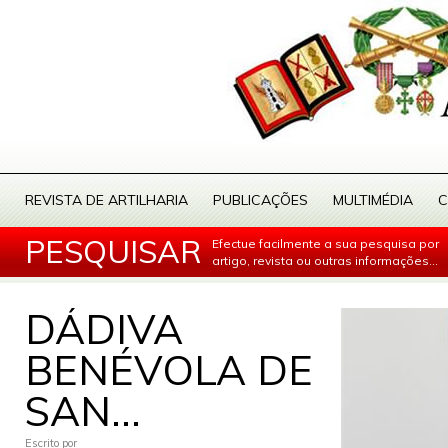
REVISTA DE ARTILHARIA
PUBLICAÇÕES
MULTIMÉDIA
C
PESQUISAR
Efectue facilmente a sua pesquisa por
artigo, revista ou outras informações...
DÁDIVA
BENÉVOLA DE
SAN...
Escrito por