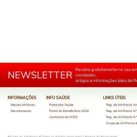
Receba gratuitamente no seu em
NEWSLETTER
novidades,
artigos e informações úteis da Re
INFORMAÇÕES
INFO SAÚDE
LINKS ÚTEIS
Messes Militares
Protocolos Saúde
Reg. de Artilharia An
Recrutamento
Portal do Beneficiário ADM
Reg. de Artilharia N.
Contactos do IASFA
Reg. de Artilharia N.
Grupo de Artilharia
Revista de Artilharia © Todos os direitos reservados |
Política de Privacidade