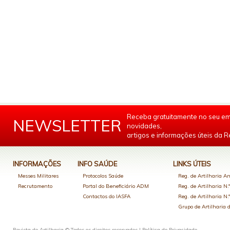
Receba gratuitamente no seu em
NEWSLETTER
novidades,
artigos e informações úteis da Re
INFORMAÇÕES
INFO SAÚDE
LINKS ÚTEIS
Messes Militares
Protocolos Saúde
Reg. de Artilharia An
Recrutamento
Portal do Beneficiário ADM
Reg. de Artilharia N.
Contactos do IASFA
Reg. de Artilharia N.
Grupo de Artilharia
Revista de Artilharia © Todos os direitos reservados |
Política de Privacidade