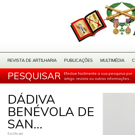
REVISTA DE ARTILHARIA
PUBLICAÇÕES
MULTIMÉDIA
C
PESQUISAR
Efectue facilmente a sua pesquisa por
artigo, revista ou outras informações...
DÁDIVA
BENÉVOLA DE
SAN...
Escrito por