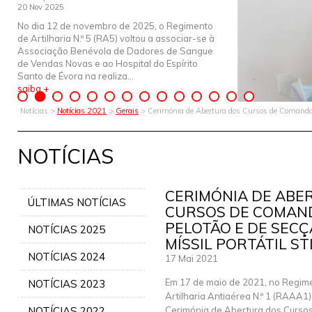
20 Nov 2025
No dia 12 de novembro de 2025, o Regimento
de Artilharia N.º 5 (RA5) voltou a associar-se à
Associação Benévola de Dadores de Sangue
de Vendas Novas e ao Hospital do Espírito
Santo de Évora na realiza...
saiba +
Notícias >
Notícias 2021
>
Gerais
> Cerimónia de Abertura dos Cursos de Comandan
NOTÍCIAS
CERIMÓNIA DE ABE
ÚLTIMAS NOTÍCIAS
CURSOS DE COMAN
PELOTÃO E DE SECÇ
NOTÍCIAS 2025
MÍSSIL PORTÁTIL S
NOTÍCIAS 2024
17 Mai 2021
Em 17 de maio de 2021, no Regim
NOTÍCIAS 2023
Artilharia Antiaérea N.º 1 (RAAA1)
NOTÍCIAS 2022
Cerimónia de Abertura dos Curso