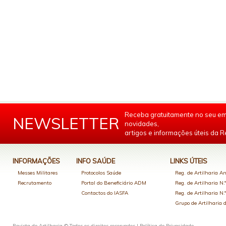
Receba gratuitamente no seu em
NEWSLETTER
novidades,
artigos e informações úteis da Re
INFORMAÇÕES
INFO SAÚDE
LINKS ÚTEIS
Messes Militares
Protocolos Saúde
Reg. de Artilharia An
Recrutamento
Portal do Beneficiário ADM
Reg. de Artilharia N.
Contactos do IASFA
Reg. de Artilharia N.
Grupo de Artilharia
Revista de Artilharia © Todos os direitos reservados |
Política de Privacidade