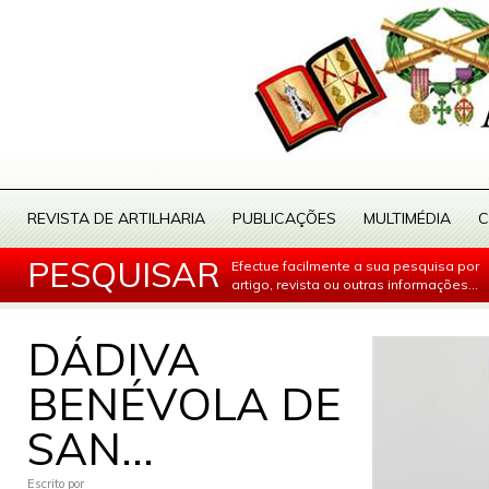
REVISTA DE ARTILHARIA
PUBLICAÇÕES
MULTIMÉDIA
C
PESQUISAR
Efectue facilmente a sua pesquisa por
artigo, revista ou outras informações...
DÁDIVA
BENÉVOLA DE
SAN...
Escrito por