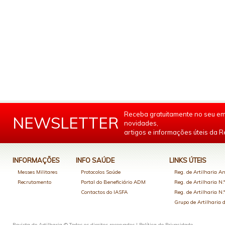
Receba gratuitamente no seu em
NEWSLETTER
novidades,
artigos e informações úteis da Re
INFORMAÇÕES
INFO SAÚDE
LINKS ÚTEIS
Messes Militares
Protocolos Saúde
Reg. de Artilharia An
Recrutamento
Portal do Beneficiário ADM
Reg. de Artilharia N.
Contactos do IASFA
Reg. de Artilharia N.
Grupo de Artilharia
Revista de Artilharia © Todos os direitos reservados |
Política de Privacidade