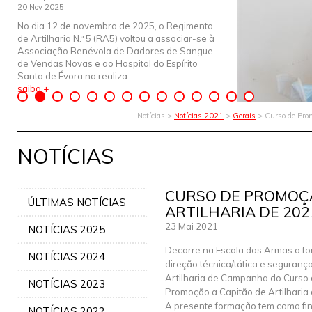
20 Nov 2025
No dia 12 de novembro de 2025, o Regimento
de Artilharia N.º 5 (RA5) voltou a associar-se à
Associação Benévola de Dadores de Sangue
de Vendas Novas e ao Hospital do Espírito
Santo de Évora na realiza...
saiba +
Notícias >
Notícias 2021
>
Gerais
> Curso de Prom
NOTÍCIAS
CURSO DE PROMOÇÃ
ÚLTIMAS NOTÍCIAS
ARTILHARIA DE 202
23 Mai 2021
NOTÍCIAS 2025
Decorre na Escola das Armas a f
NOTÍCIAS 2024
direção técnica/tática e segurança
Artilharia de Campanha do Curso
NOTÍCIAS 2023
Promoção a Capitão de Artilharia
A presente formação tem como fin
NOTÍCIAS 2022