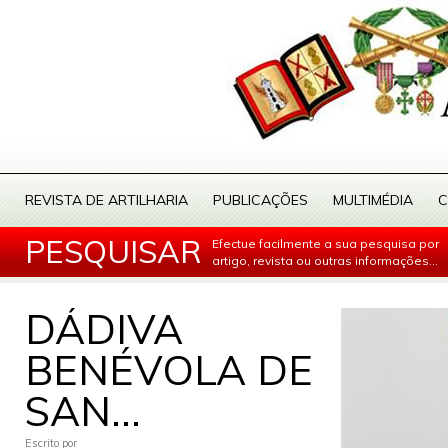
REVISTA DE ARTILHARIA
PUBLICAÇÕES
MULTIMÉDIA
C
PESQUISAR
Efectue facilmente a sua pesquisa por
artigo, revista ou outras informações...
DÁDIVA
BENÉVOLA DE
SAN...
Escrito por