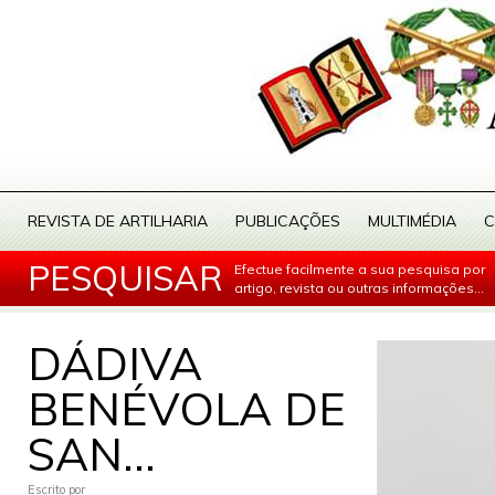
REVISTA DE ARTILHARIA
PUBLICAÇÕES
MULTIMÉDIA
C
PESQUISAR
Efectue facilmente a sua pesquisa por
artigo, revista ou outras informações...
DÁDIVA
BENÉVOLA DE
SAN...
Escrito por