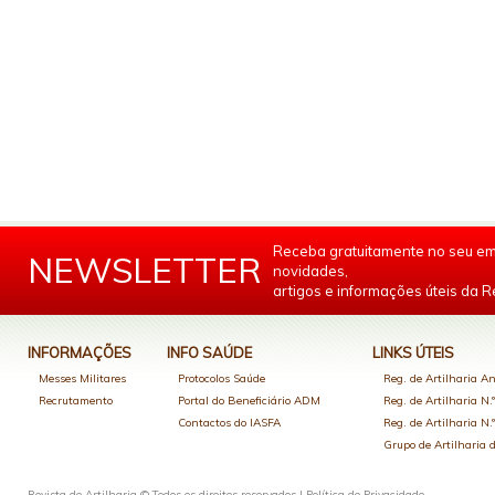
Receba gratuitamente no seu em
NEWSLETTER
novidades,
artigos e informações úteis da Re
INFORMAÇÕES
INFO SAÚDE
LINKS ÚTEIS
Messes Militares
Protocolos Saúde
Reg. de Artilharia An
Recrutamento
Portal do Beneficiário ADM
Reg. de Artilharia N.
Contactos do IASFA
Reg. de Artilharia N.
Grupo de Artilharia
Revista de Artilharia © Todos os direitos reservados |
Política de Privacidade