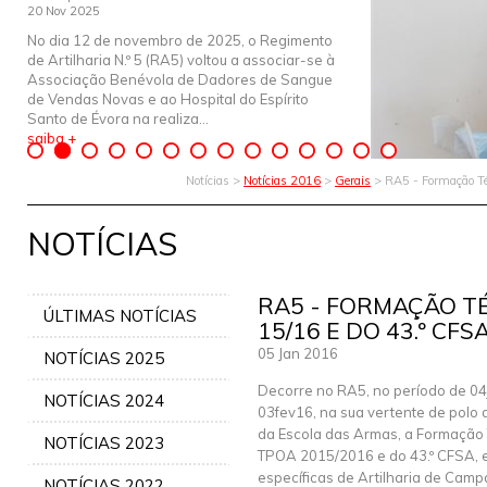
20 Nov 2025
No dia 12 de novembro de 2025, o Regimento
de Artilharia N.º 5 (RA5) voltou a associar-se à
Associação Benévola de Dadores de Sangue
de Vendas Novas e ao Hospital do Espírito
Santo de Évora na realiza...
saiba +
Notícias >
Notícias 2016
>
Gerais
> RA5 - Formação Té
NOTÍCIAS
RA5 - FORMAÇÃO T
ÚLTIMAS NOTÍCIAS
15/16 E DO 43.º CFS
05 Jan 2016
NOTÍCIAS 2025
Decorre no RA5, no período de 04
NOTÍCIAS 2024
03fev16, na sua vertente de polo
da Escola das Armas, a Formação
NOTÍCIAS 2023
TPOA 2015/2016 e do 43.º CFSA, 
específicas de Artilharia de Ca
NOTÍCIAS 2022