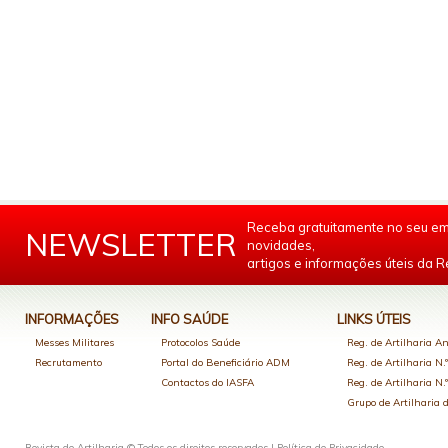
Receba gratuitamente no seu em
NEWSLETTER
novidades,
artigos e informações úteis da Re
INFORMAÇÕES
INFO SAÚDE
LINKS ÚTEIS
Messes Militares
Protocolos Saúde
Reg. de Artilharia An
Recrutamento
Portal do Beneficiário ADM
Reg. de Artilharia N.
Contactos do IASFA
Reg. de Artilharia N.
Grupo de Artilharia
Revista de Artilharia © Todos os direitos reservados |
Política de Privacidade