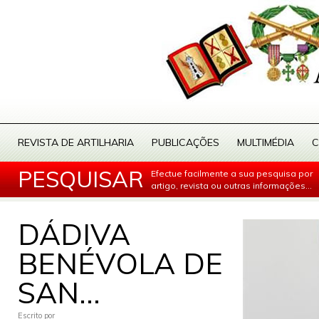
REVISTA DE ARTILHARIA
PUBLICAÇÕES
MULTIMÉDIA
C
PESQUISAR
Efectue facilmente a sua pesquisa por
artigo, revista ou outras informações...
DÁDIVA
BENÉVOLA DE
SAN...
Escrito por