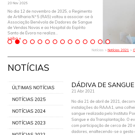
20 Nov 2025
No dia 12 de novembro de 2025, o Regimento
de Artilharia N.º 5 (RA5) voltou a associar-se à
Associação Benévola de Dadores de Sangue
de Vendas Novas e ao Hospital do Espírito
Santo de Évora na realiza...
saiba +
Notícias >
Notícias 2021
>
G
NOTÍCIAS
DÁDIVA DE SANGUE
ÚLTIMAS NOTÍCIAS
21 Abr 2021
NOTÍCIAS 2025
No dia 21 de abril de 2021, decor
instalações do RAAA1, uma colhei
NOTÍCIAS 2024
sangue realizada pelo Instituto P
Sangue e da Transplantação. O e
NOTÍCIAS 2023
com participação de cerca de 20
dadores, enaltecendo-se o gesto 
NOTÍCIAS 2022