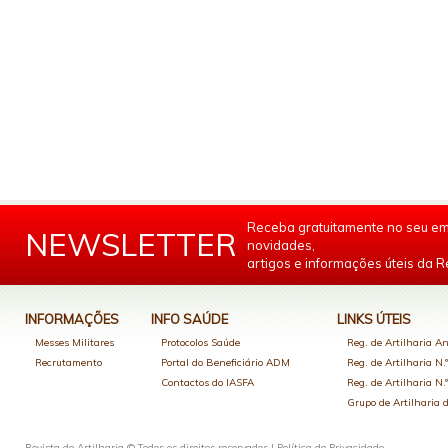
Receba gratuitamente no seu em
NEWSLETTER
novidades,
artigos e informações úteis da Re
INFORMAÇÕES
INFO SAÚDE
LINKS ÚTEIS
Messes Militares
Protocolos Saúde
Reg. de Artilharia An
Recrutamento
Portal do Beneficiário ADM
Reg. de Artilharia N.
Contactos do IASFA
Reg. de Artilharia N.
Grupo de Artilharia
Revista de Artilharia © Todos os direitos reservados |
Política de Privacidade