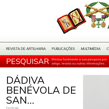
REVISTA DE ARTILHARIA
PUBLICAÇÕES
MULTIMÉDIA
C
PESQUISAR
Efectue facilmente a sua pesquisa por
artigo, revista ou outras informações...
DÁDIVA
BENÉVOLA DE
SAN...
Escrito por