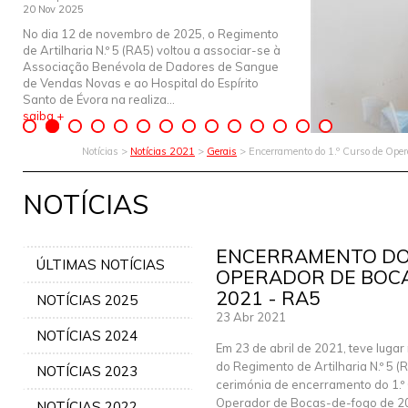
20 Nov 2025
No dia 12 de novembro de 2025, o Regimento
de Artilharia N.º 5 (RA5) voltou a associar-se à
Associação Benévola de Dadores de Sangue
de Vendas Novas e ao Hospital do Espírito
Santo de Évora na realiza...
saiba +
Notícias >
Notícias 2021
>
Gerais
> Encerramento do 1.º Curso de Oper
NOTÍCIAS
ENCERRAMENTO DO 
ÚLTIMAS NOTÍCIAS
OPERADOR DE BOC
2021 - RA5
NOTÍCIAS 2025
23 Abr 2021
NOTÍCIAS 2024
Em 23 de abril de 2021, teve lugar
do Regimento de Artilharia N.º 5 (R
NOTÍCIAS 2023
cerimónia de encerramento do 1.º
Operador de Bocas-de-fogo de 2
NOTÍCIAS 2022