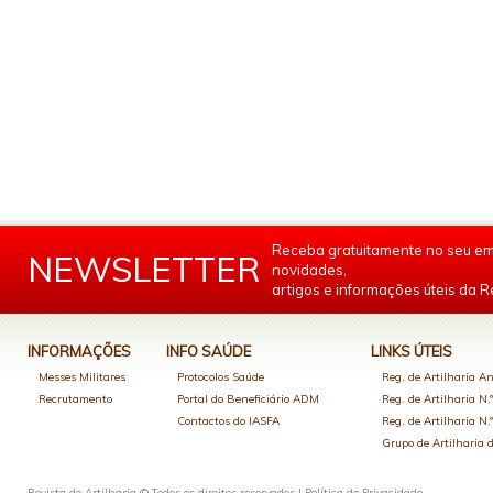
Receba gratuitamente no seu em
NEWSLETTER
novidades,
artigos e informações úteis da Re
INFORMAÇÕES
INFO SAÚDE
LINKS ÚTEIS
Messes Militares
Protocolos Saúde
Reg. de Artilharia An
Recrutamento
Portal do Beneficiário ADM
Reg. de Artilharia N.
Contactos do IASFA
Reg. de Artilharia N.
Grupo de Artilharia
Revista de Artilharia © Todos os direitos reservados |
Política de Privacidade