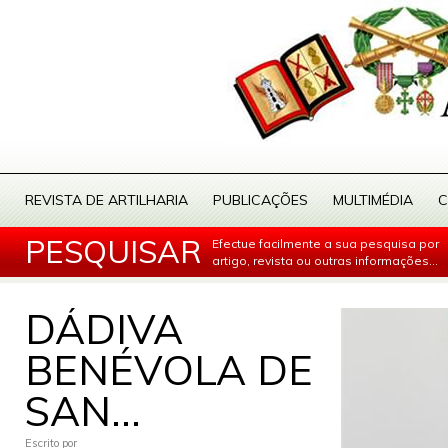
REVISTA DE ARTILHARIA
PUBLICAÇÕES
MULTIMÉDIA
C
PESQUISAR
Efectue facilmente a sua pesquisa por
artigo, revista ou outras informações...
DÁDIVA
BENÉVOLA DE
SAN...
Escrito por