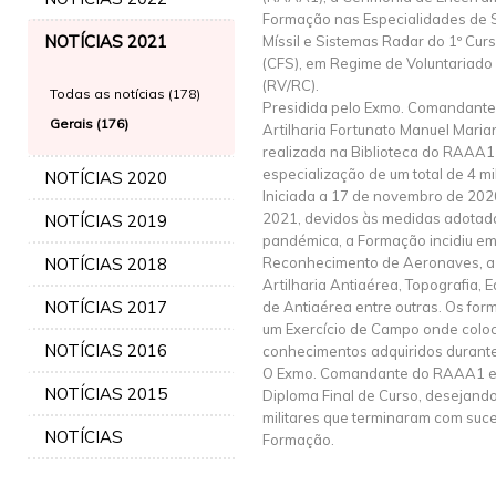
Formação nas Especialidades de 
NOTÍCIAS 2021
Míssil e Sistemas Radar do 1º Cu
(CFS), em Regime de Voluntariado
(RV/RC).
Todas as notícias (178)
Presidida pelo Exmo. Comandant
Gerais (176)
Artilharia Fortunato Manuel Marian
realizada na Biblioteca do RAAA1
especialização de um total de 4 mil
NOTÍCIAS 2020
Iniciada a 17 de novembro de 2020
2021, devidos às medidas adotad
NOTÍCIAS 2019
pandémica, a Formação incidiu e
NOTÍCIAS 2018
Reconhecimento de Aeronaves, a Tá
Artilharia Antiaérea, Topografia, E
NOTÍCIAS 2017
de Antiaérea entre outras. Os fo
um Exercício de Campo onde colo
NOTÍCIAS 2016
conhecimentos adquiridos durante
O Exmo. Comandante do RAAA1 en
NOTÍCIAS 2015
Diploma Final de Curso, desejando
militares que terminaram com suc
NOTÍCIAS
Formação.