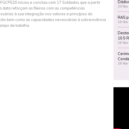
Dádiv
FGCPE20 iniciou e concluiu com 17 Soldados que a partir
20 Nov
a data reforçam as fileiras com as competências
ssárias à sua integração nos valores e princípios do
RA5 p
cito bem como as capacidades necessárias à sobrevivência
19 Nov
ampo de batalha.
Desta
10.5 R
18 Nov
Cerim
Conde
18 Nov