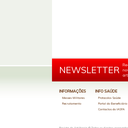
Re
NEWSLETTER
no
art
INFORMAÇÕES
INFO SAÚDE
Messes Militares
Protocolos Saúde
Recrutamento
Portal do Beneficiári
Contactos do IASFA
Revista de Artilharia © Todos os direitos reservado