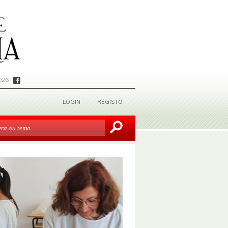
026 |
LOGIN
REGISTO