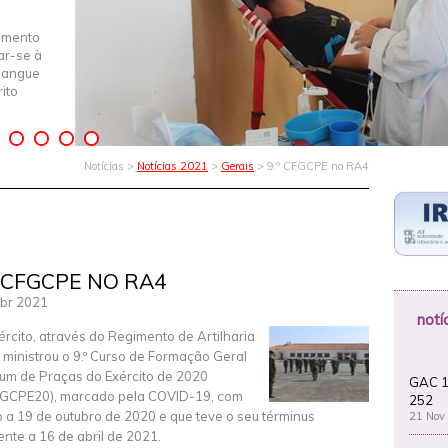
imento
iar-se à
Sangue
ito
Notícias >
Notícias 2021
>
Gerais
> 9.º CFGCPE no RA4
º CFGCPE NO RA4
br 2021
notí
ército, através do Regimento de Artilharia
4, ministrou o 9.º Curso de Formação Geral
m de Praças do Exército de 2020
GAC 1
GCPE20), marcado pela COVID-19, com
252
io a 19 de outubro de 2020 e que teve o seu términus
21 Nov
nte a 16 de abril de 2021.