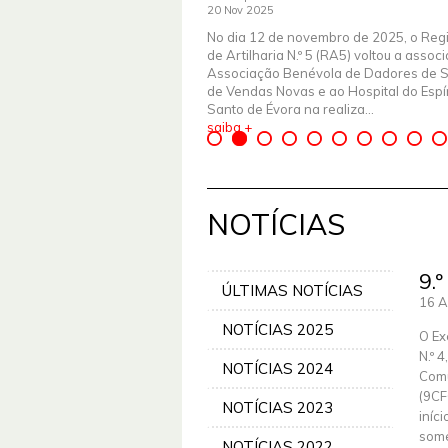
20 Nov 2025
No dia 12 de novembro de 2025, o Reg
de Artilharia N.º 5 (RA5) voltou a assoc
Associação Benévola de Dadores de 
de Vendas Novas e ao Hospital do Espír
Santo de Évora na realiza...
saiba +
NOTÍCIAS
9.
ÚLTIMAS NOTÍCIAS
16 A
NOTÍCIAS 2025
O Ex
N.º 
NOTÍCIAS 2024
Comu
(9CF
NOTÍCIAS 2023
iníc
some
NOTÍCIAS 2022