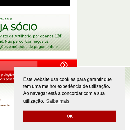
e-se e...
JA SÓCIO
ista de Artilharia, por apenas
12€
no
. Não perca! Conheças as
ções e métodos de pagamento >
 proteção de dados
e aceito o processamento e
ais para os fins mencionados.
Este website usa cookies para garantir que
tem uma melhor experiência de utilização.
PAGAMENTOS ONLINE
Ao navegar está a concordar com a sua
o
utilização.
Saiba mais
gamento
OK
Site by
omsite.com