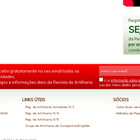
Regist
SE
da Rev
por a
condi
ceba gratuitamente no seu email todas as
vidades,
Li a
informação sobre a
igos e informações úteis da Revista de Artilharia.
uso dos meus dados pesso
LINKS ÚTEIS
SÓCIOS
Reg. de Artilharia Antiaérea N.º1
Como fazer sóci
o ADM
Reg. de Artilharia N.º4
Métodos de Pa
Reg. de Artilharia N.º5
Grupo de Artilharia de Campanha/BrigMec
s |
Política de Privacidade