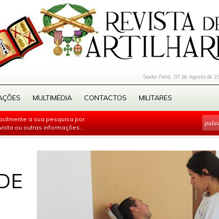
Sexta-Feira, 07 de Agosto de 2
AÇÕES
MULTIMÉDIA
CONTACTOS
MILITARES
facilmente a sua pesquisa por
evista ou outras informações...
DE